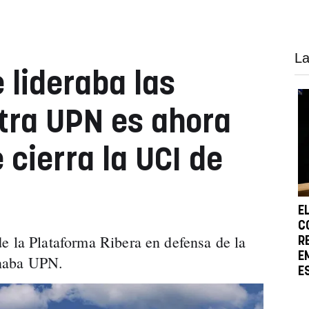
La
 lideraba las
tra UPN es ahora
 cierra la UCI de
E
C
e la Plataforma Ribera en defensa de la
R
E
rnaba UPN.
E