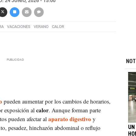
 24 JUNIO, 2026 - 15:00
RA
VACACIONES
VERANO
CALOR
NOT
o
pueden aumentar por los cambios de horarios,
calor
or exposición al
. Aunque forman parte
aparato digestivo
itos pueden afectar al
y
nto, pesadez, hinchazón abdominal o reflujo
UN
HO