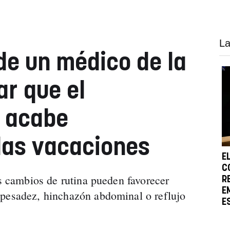
La
de un médico de la
ar que el
o acabe
las vacaciones
E
C
os cambios de rutina pueden favorecer
R
E
 pesadez, hinchazón abdominal o reflujo
E