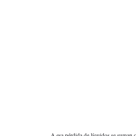
A esa pérdida de líquidos se suman ot