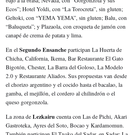
bajo a la brasa; Nevada, con “Gorgonzola y sus
Ecos”; Hotel Yoldi, con “La Torocreta”, sin gluten;
Geltoki, con “YEMA YEMA”, sin gluten; Balu, con
“Baluqueta”; y Plazaola, con croqueta de jamón con
canapé de crema de patata y lima.
Segundo Ensanche
En el
participan La Huerta de
Chicha, California, Ikema, Bar Restaurante El Gato
Bigotón, Chester, La Barra del Goloso, La Modelo
2.0 y Restaurante Aliados. Sus propuestas van desde
el chorizo argentino y el cocido hasta el bacalao, la
gamba, el mejillón, el cordero al chilindrón o el
queso gorgonzola.
Lezkairu
La zona de
cuenta con Las de Pichi, Akari
Gastroteka, Ayres del Soto, Bocao y Kardamomun.
También participan El Txoko del Sadar, en Sadar; La