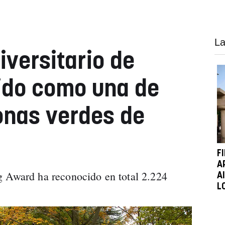
La
versitario de
ido como una de
onas verdes de
F
A
g Award ha reconocido en total 2.224
A
L