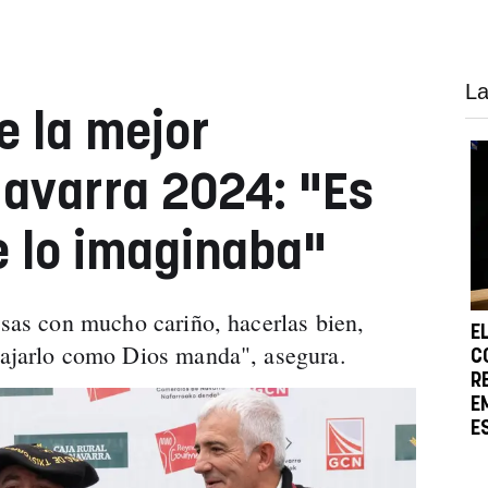
La
e la mejor
Navarra 2024: "Es
e lo imaginaba"
osas con mucho cariño, hacerlas bien,
E
bajarlo como Dios manda", asegura.
C
R
E
E