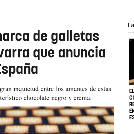
La
arca de galletas
varra que anuncia
España
gran inquietud entre los amantes de estas
E
terístico chocolate negro y crema.
C
R
E
E