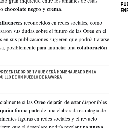
ado gran inquietud entre los amantes de estas
PU
chocolate negro
crema
ico
y
.
EN
nfluencers
reconocidos en redes sociales, como
Oreo
esaron sus dudas sobre el futuro de las
en el
 en sus publicaciones sugieren que podría tratarse
colaboración
iosa, posiblemente para anunciar una
PRESENTADOR DE TV QUE SERÁ HOMENAJEADO EN LA
IQUILLO DE UN PUEBLO DE NAVARRA
Oreo
ialmente si las
dejarán de estar disponibles
mpaña
forma parte de una elaborada estrategia de
inentes figuras en redes sociales y el revuelo
nueva
eren que el desenlace podría revelar una