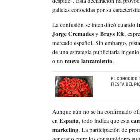
despide". Esta declaración ha provoc
galletas conocidas por su característ
i
La confusión se intensificó cuando
Jorge Cremades
Brays Efe
y
, expr
mercado español. Sin embargo, pistas
de una estrategia publicitaria ingen
nuevo lanzamiento
o un
.
EL CONOCIDO 
FIESTA DEL P
Aunque aún no se ha confirmado ofic
España
ca
en
, todo indica que esta
marketing
. La participación de prom
generado entre los consumidores sugi