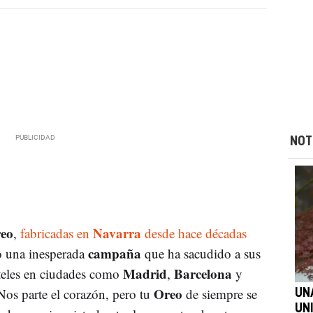
NOT
eo
Navarra
,
fabricadas en
desde hace décadas
campaña
o una inesperada
que ha sacudido a sus
Madrid
Barcelona
teles en ciudades como
,
y
Oreo
os parte el corazón, pero tu
de siempre se
UN
UN