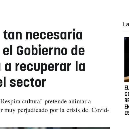
La
s tan necesaria
 el Gobierno de
 a recuperar la
el sector
E
C
espira cultura" pretende animar a
R
E
or muy perjudicado por la crisis del Covid-
E