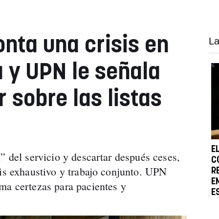
ta una crisis en
La
 y UPN le señala
 sobre las listas
E
” del servicio y descartar después ceses,
C
sis exhaustivo y trabajo conjunto. UPN
R
E
ma certezas para pacientes y
E