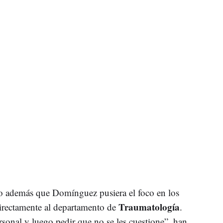
do además que Domínguez pusiera el foco en los
Traumatología
directamente al departamento de
.
rsonal y luego pedir que no se les cuestione”, han