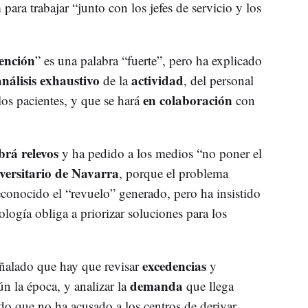
n
para trabajar “junto con los jefes de servicio y los
vención
” es una palabra “fuerte”, pero ha explicado
análisis exhaustivo
actividad
de la
, del personal
en colaboración
 los pacientes, y que se hará
con
brá relevos
y ha pedido a los medios “no poner el
versitario de Navarra
, porque el problema
econocido el “revuelo” generado, pero ha insistido
ogía obliga a priorizar soluciones para los
excedencias
ñalado que hay que revisar
y
demanda
ún la época, y analizar la
que llega
do que no ha acusado a los centros de derivar