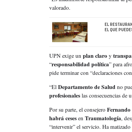
valorado.
EL RESTAURAN
EL QUE PUEDE
plan claro
transpa
UPN exige un
y
responsabilidad política
“
” para afr
pide terminar con “declaraciones con
Departamento de Salud
“El
no pued
profesionales
las consecuencias de 
Fernando
Por su parte, el consejero
habrá ceses
Traumatología
en
, de
“intervenir” el servicio. Ha matizado