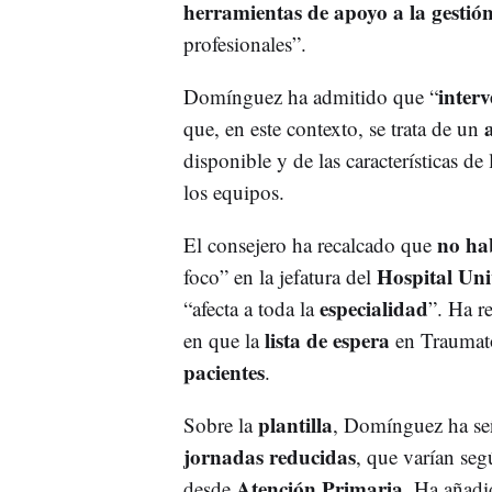
herramientas de apoyo a la gestió
profesionales”.
inter
Domínguez ha admitido que “
que, en este contexto, se trata de un
disponible y de las características de
los equipos.
no ha
El consejero ha recalcado que
Hospital Uni
foco” en la jefatura del
especialidad
“afecta a toda la
”. Ha r
lista de espera
en que la
en Traumatol
pacientes
.
plantilla
Sobre la
, Domínguez ha se
jornadas reducidas
, que varían seg
Atención Primaria
desde
. Ha añadi