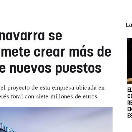
La
navarra se
omete crear más de
e nuevos puestos
 el proyecto de esta empresa ubicada en
E
rés foral con siete millones de euros.
C
R
E
E