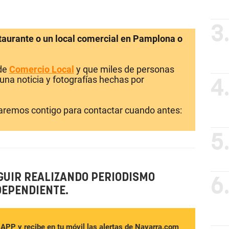
3
staurante o un local comercial en Pamplona o
 de
Comercio Local
y que miles de personas
una noticia y fotografías hechas por
4
laremos contigo para contactar cuando antes:
5
GUIR REALIZANDO PERIODISMO
6
DEPENDIENTE.
sAPP y recibe en tu móvil las alertas de Navarra.com