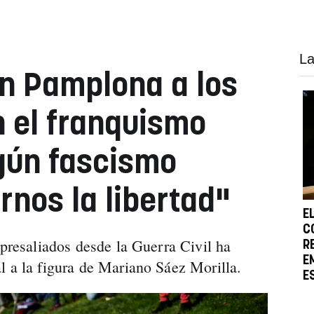
La
n Pamplona a los
 el franquismo
gún fascismo
rnos la libertad"
E
C
epresaliados desde la Guerra Civil ha
R
E
l a la figura de Mariano Sáez Morilla.
E