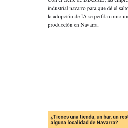
industrial navarro para que dé el sal
la adopción de IA se perfila como una
producción en Navarra.
¿Tienes una tienda, un bar, un re
alguna localidad de Navarra?