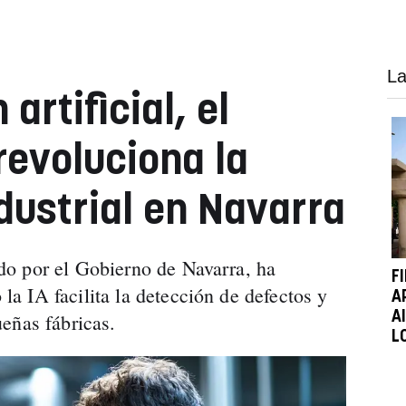
La
 artificial, el
revoluciona la
dustrial en Navarra
o por el Gobierno de Navarra, ha
F
 IA facilita la detección de defectos y
A
A
eñas fábricas.
L