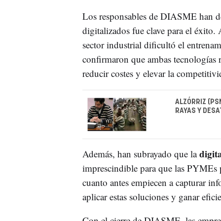
Los responsables de DIASME han des
digitalizados fue clave para el éxito.
sector industrial dificultó el entrena
confirmaron que ambas tecnologías re
reducir costes y elevar la competitivi
ALZÓRRIZ (PS
RAYAS Y DESA
digit
Además, han subrayado que la
imprescindible para que las PYMEs p
cuanto antes empiecen a capturar inf
aplicar estas soluciones y ganar efici
Con el cierre de DIASME, las empres