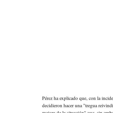
Pérez ha explicado que, con la incide
decidieron hacer una "tregua reivind
mejora de la situación" que, sin emb