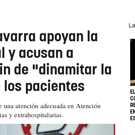
La
varra apoyan la
l y acusan a
in de "dinamitar la
 los pacientes
E
C
de una atención adecuada en Atención
R
E
ias y extrahospitalarias.
E