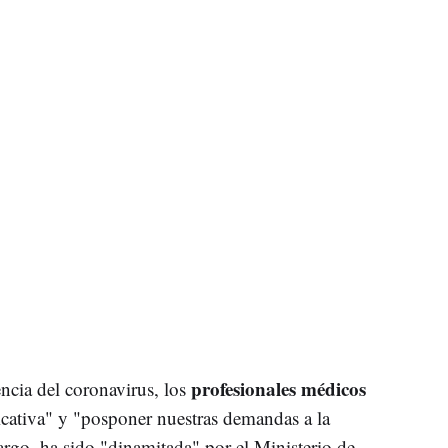
profesionales médicos
ncia del coronavirus, los
icativa" y "posponer nuestras demandas a la
argo, ha sido "dinamitada" por el Ministerio de