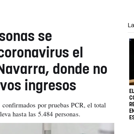
La
rsonas se
coronavirus el
 Navarra, donde no
vos ingresos
E
C
s confirmados por pruebas PCR, el total
R
E
eva hasta las 5.484 personas.
E