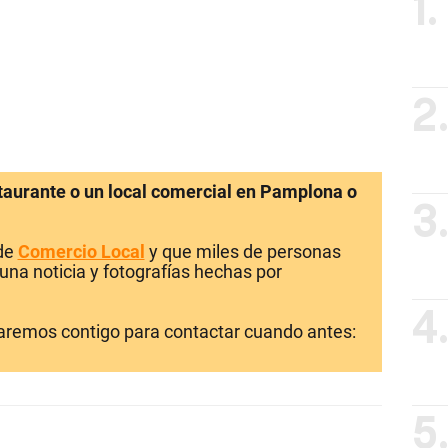
1.
2
staurante o un local comercial en Pamplona o
3
 de
Comercio Local
y que miles de personas
una noticia y fotografías hechas por
4
laremos contigo para contactar cuando antes:
5