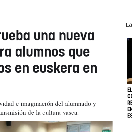
La
rueba una nueva
ara alumnos que
os en euskera en
E
C
tividad e imaginación del alumnado y
R
E
ransmisión de la cultura vasca.
E