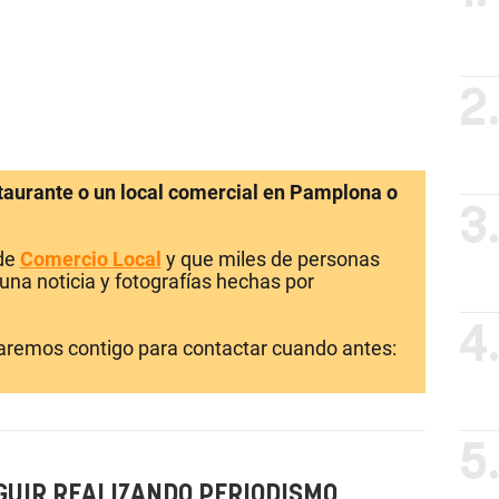
2
staurante o un local comercial en Pamplona o
3
 de
Comercio Local
y que miles de personas
una noticia y fotografías hechas por
4
laremos contigo para contactar cuando antes:
5
GUIR REALIZANDO PERIODISMO