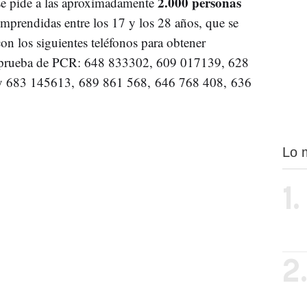
2.000 personas
se pide a las aproximadamente
mprendidas entre los 17 y los 28 años, que se
on los siguientes teléfonos para obtener
una prueba de PCR: 648 833302, 609 017139, 628
 683 145613, 689 861 568, 646 768 408, 636
Lo 
1.
2