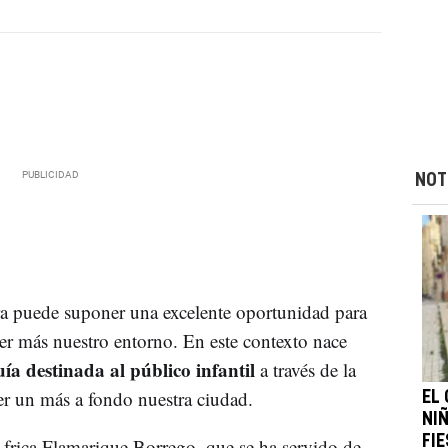
NOT
ra puede suponer una excelente oportunidad para
cer más nuestro entorno. En este contexto nace
ía destinada al público infantil
a través de la
er un más a fondo nuestra ciudad.
EL
NI
FI
 África Flamarique Borrego, que se ha servido de