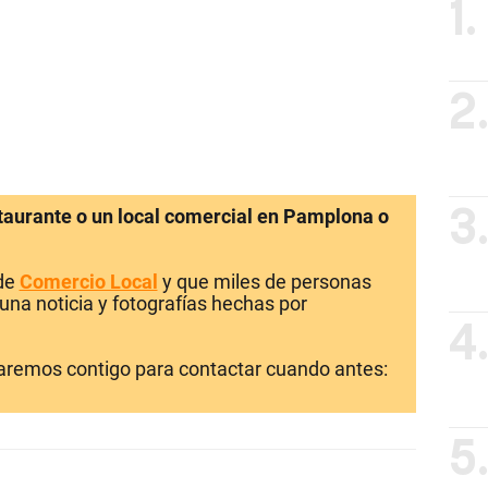
1.
2
staurante o un local comercial en Pamplona o
3
 de
Comercio Local
y que miles de personas
una noticia y fotografías hechas por
4
laremos contigo para contactar cuando antes:
5