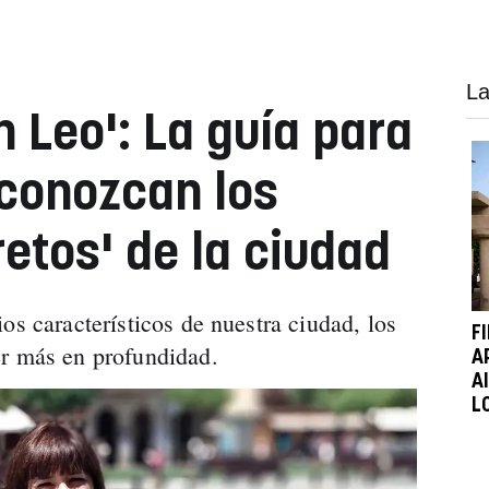
La
 Leo': La guía para
 conozcan los
etos' de la ciudad
os característicos de nuestra ciudad, los
F
er más en profundidad.
A
A
L