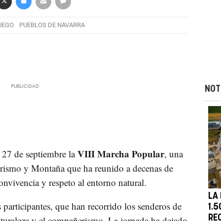
UEGO
PUEBLOS DE NAVARRA
NOT
VIII Marcha Popular
 27 de septiembre la
, una
erismo y Montaña que ha reunido a decenas de
nvivencia y respeto al entorno natural.
LA
articipantes, que han recorrido los senderos de
1.
RE
naturaleza y el compañerismo. La jornada ha dejado