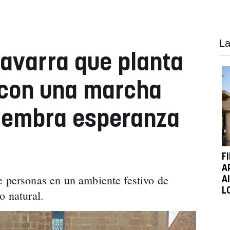
La
Navarra que planta
 con una marcha
siembra esperanza
F
A
e personas en un ambiente festivo de
A
L
o natural.