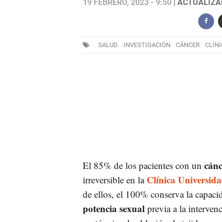
19 FEBRERO, 2023 - 9:50
| ACTUALIZAD
SALUD
INVESTIGACIÓN
CÁNCER
CLÍN
cánc
El 85% de los pacientes con un
Clínica Universid
irreversible en la
de ellos, el 100% conserva la capacid
potencia sexual
previa a la interven