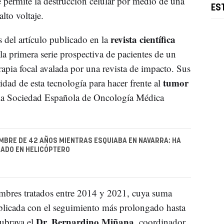
e permite la destrucción celular por medio de una
ES
alto voltaje.
revista científica
 del artículo publicado en la
la primera serie prospectiva de pacientes de un
rapia focal avalada por una revista de impacto. Sus
tumor
idad de esta tecnología para hacer frente al
 la Sociedad Española de Oncología Médica
MBRE DE 42 AÑOS MIENTRAS ESQUIABA EN NAVARRA: HA
ADO EN HELICÓPTERO
hombres tratados entre 2014 y 2021, cuya suma
blicada con el seguimiento más prolongado hasta
Dr. Bernardino Miñana
subraya el
, coordinador