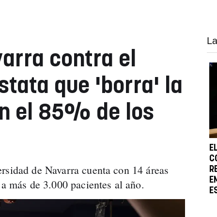
La
arra contra el
tata que 'borra' la
n el 85% de los
E
C
ersidad de Navarra cuenta con 14 áreas
R
E
r a más de 3.000 pacientes al año.
E