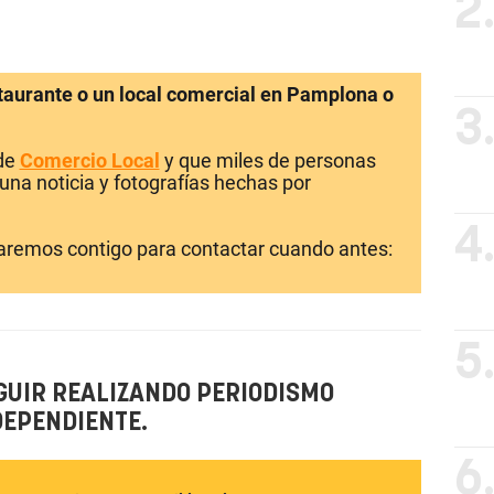
2
staurante o un local comercial en Pamplona o
3
 de
Comercio Local
y que miles de personas
una noticia y fotografías hechas por
4
laremos contigo para contactar cuando antes:
5
GUIR REALIZANDO PERIODISMO
DEPENDIENTE.
6