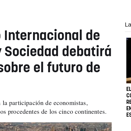
La
 Internacional de
y Sociedad debatirá
obre el futuro de
E
C
n la participación de economistas,
R
E
tos procedentes de los cinco continentes.
E