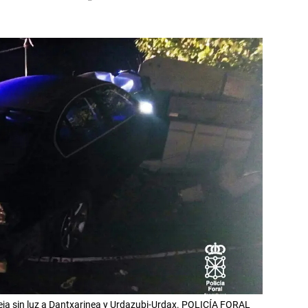
deja sin luz a Dantxarinea y Urdazubi-Urdax. POLICÍA FORAL