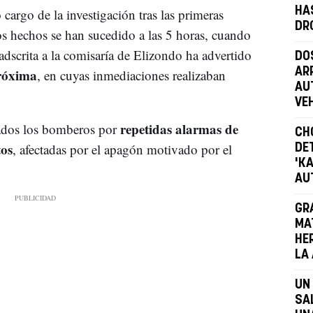
HA
argo de la investigación tras las primeras
DR
Los hechos se han sucedido a las 5 horas, cuando
adscrita a la comisaría de Elizondo ha advertido
DO
próxima
AR
, en cuyas inmediaciones realizaban
AU
VE
repetidas alarmas de
ados los bomberos por
CH
tos
, afectadas por el apagón motivado por el
DET
'K
AU
GR
MA
HE
LA
UN
SA