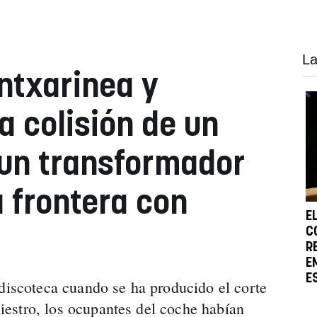
La
ntxarinea y
a colisión de un
 un transformador
a frontera con
E
C
R
E
E
 discoteca cuando se ha producido el corte
iniestro, los ocupantes del coche habían