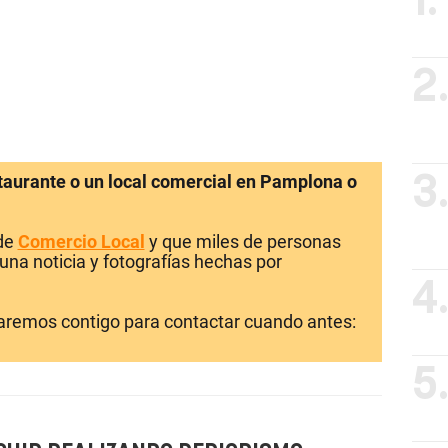
1.
2
staurante o un local comercial en Pamplona o
3
 de
Comercio Local
y que miles de personas
una noticia y fotografías hechas por
4
laremos contigo para contactar cuando antes:
5