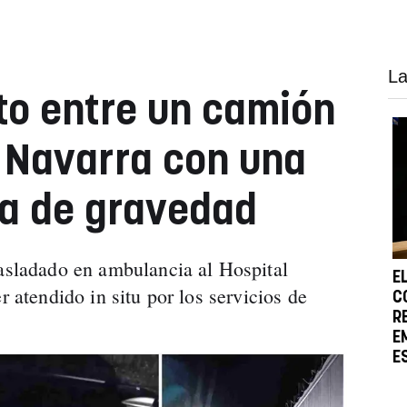
La
to entre un camión
 Navarra con una
da de gravedad
rasladado en ambulancia al Hospital
E
r atendido in situ por los servicios de
C
R
E
E