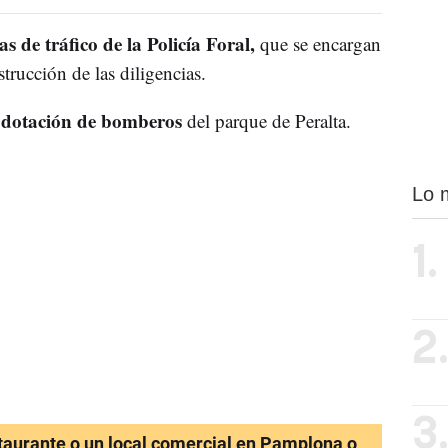
s de tráfico de la Policía Foral,
que se encargan
strucción de las diligencias.
dotación de bomberos
a
del parque de Peralta.
Lo 
1.
2
3
staurante o un local comercial en Pamplona o