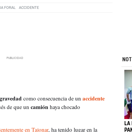
IA FORAL
ACCIDENTE
NOT
 gravedad
accidente
como consecuencia de un
camión
ués de que un
haya chocado
LA 
cientemente en Tajonar
, ha tenido lugar en la
PA