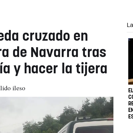
La
eda cruzado en
ra de Navarra tras
ía y hacer la tijera
lido ileso
E
C
R
E
E