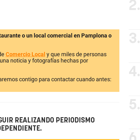
2
staurante o un local comercial en Pamplona o
3
 de
Comercio Local
y que miles de personas
una noticia y fotografías hechas por
4
laremos contigo para contactar cuando antes:
5
GUIR REALIZANDO PERIODISMO
DEPENDIENTE.
6