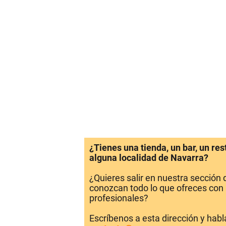
¿Tienes una tienda, un bar, un re
alguna localidad de Navarra?
¿Quieres salir en nuestra sección
conozcan todo lo que ofreces con 
profesionales?
Escríbenos a esta dirección y hab