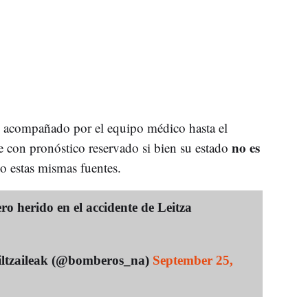
 acompañado por el equipo médico hasta el
no es
con pronóstico reservado si bien su estado
o estas mismas fuentes.
ro herido en el accidente de Leitza
ltzaileak (@bomberos_na)
September 25,