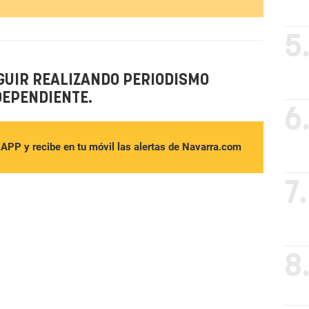
5
GUIR REALIZANDO PERIODISMO
DEPENDIENTE.
6
sAPP y recibe en tu móvil las alertas de Navarra.com
7.
8