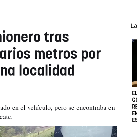
La
ionero tras
varios metros por
una localidad
E
C
ado en el vehículo, pero se encontraba en
R
E
cate.
E