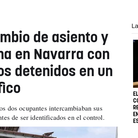
La
mbio de asiento y
na en Navarra con
s detenidos en un
fico
E
C
os dos ocupantes intercambiaban sus
R
E
tes de ser identificados en el control.
E