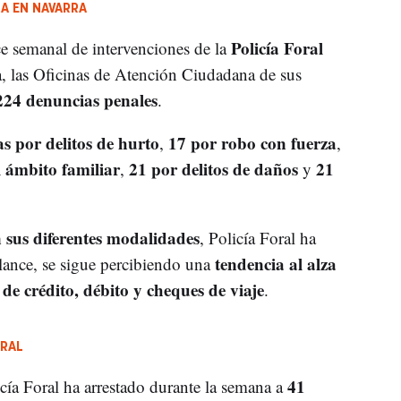
A EN NAVARRA
Policía Foral
ce semanal de intervenciones de la
a, las Oficinas de Atención Ciudadana de sus
224 denuncias penales
.
s por delitos de hurto
17 por robo con fuerza
,
,
l ámbito familiar
21 por delitos de daños
21
,
y
n sus diferentes modalidades
, Policía Foral ha
tendencia al alza
lance, se sigue percibiendo una
s de crédito, débito y cheques de viaje
.
ORAL
41
icía Foral ha arrestado durante la semana a