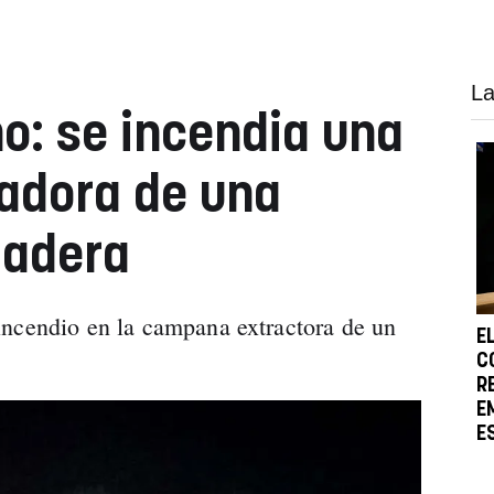
La
o: se incendia una
adora de una
madera
incendio en la campana extractora de un
E
C
R
E
E