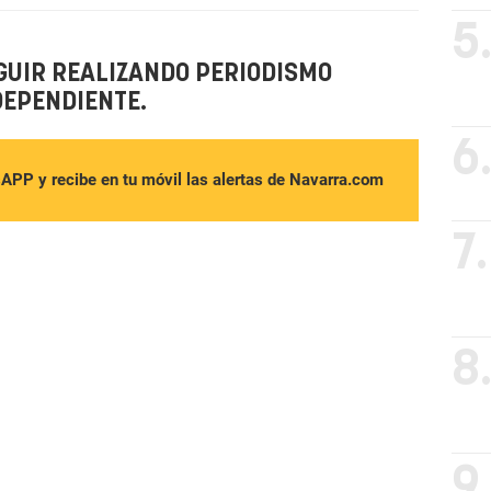
5
GUIR REALIZANDO PERIODISMO
DEPENDIENTE.
6
sAPP y recibe en tu móvil las alertas de Navarra.com
7.
8
9