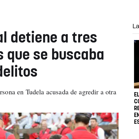
La
al detiene a tres
s que se buscaba
delitos
sona en Tudela acusada de agredir a otra
E
.
C
R
E
E