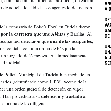
a
, contaba con una orden de búsqueda, detención
AÑ
 de aquella localidad. Los agentes lo detuvieron
AI
DE
VA
de la comisaría de Policía Foral en Tudela dieron
SA
 por la carretera que une Ablita
s y Barillas. Al
DE 
una de las ocupantes,
ocupantes, detectaron que
ños
UN
, contaba con una orden de búsqueda,
UN
r un juzgado de Zaragoza. Fue inmediatamente
5.
ad judicial.
SE
Tudela
de Policía Municipal de
han mediado en
icados (identificado como L.P.V., vecino de la
ner una orden judicial de detención en vigor
detención y traslado a
. Han procedido a su
 se ocupa de las diligencias.