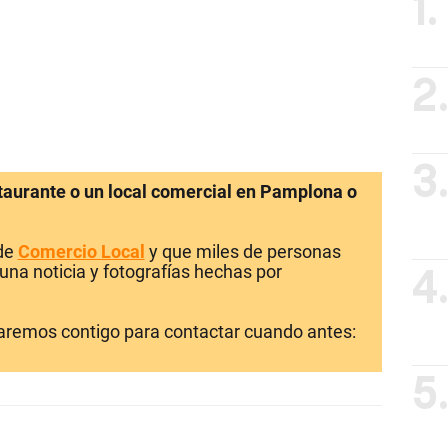
1.
2
3
staurante o un local comercial en Pamplona o
 de
Comercio Local
y que miles de personas
una noticia y fotografías hechas por
4
laremos contigo para contactar cuando antes:
5