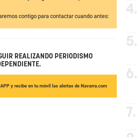
4
laremos contigo para contactar cuando antes:
5
GUIR REALIZANDO PERIODISMO
DEPENDIENTE.
6
sAPP y recibe en tu móvil las alertas de Navarra.com
7.