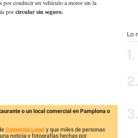
 por conducir un vehículo a motor sin la
circular sin seguro.
más por
Lo 
1.
2
staurante o un local comercial en Pamplona o
3
 de
Comercio Local
y que miles de personas
una noticia y fotografías hechas por