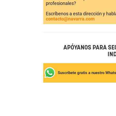
profesionales?
Escríbenos a esta dirección y hab
contacto@navarra.com
APÓYANOS PARA SE
IN
Suscríbete gratis a nuestro What