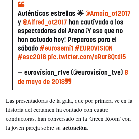
Auténticas estrellas 🌟
@Amaia_ot2017
y
@Alfred_ot2017
han cautivado a los
espectadores del Arena ¡Y eso que no
han actuado hoy! Preparaos para el
sábado
#eurosemi1
#EUROVISION
#esc2018
pic.twitter.com/oRar8Qtdl5
— eurovision_rtve (@eurovision_tve)
8
de mayo de 2018
Las presentadoras de la gala, que por primera ve en la
historia del certamen ha contado con cuatro
conductoras, han conversado en la 'Green Room' con
actuación
la joven pareja sobre su
.