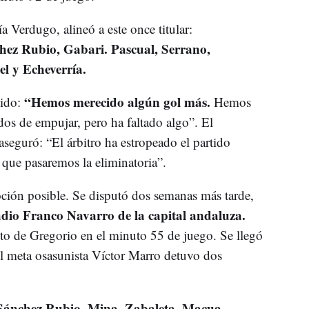
a Verdugo, alineó a este once titular:
hez Rubio, Gabari. Pascual, Serrano,
el y Echeverría.
“Hemos merecido algún gol más.
tido:
Hemos
dos de empujar, pero ha faltado algo”. El
seguró: “El árbitro ha estropeado el partido
que pasaremos la eliminatoria”.
oción posible. Se disputó dos semanas más tarde,
stadio Franco Navarro de la capital andaluza.
to de Gregorio en el minuto 55 de juego. Se llegó
 el meta osasunista Víctor Marro detuvo dos
Sánchez Rubio, Mina, Zabaleta. Macua,