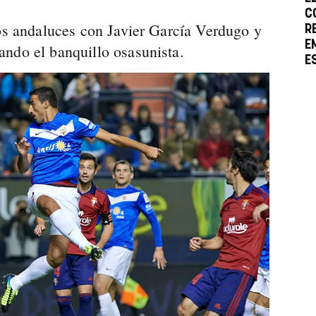
C
los andaluces con Javier García Verdugo y
R
E
ndo el banquillo osasunista.
E