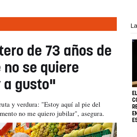
La
utero de 73 años de
no se quiere
y a gusto"
E
C
uta y verdura: "Estoy aquí al pie del
R
ento no me quiero jubilar", asegura.
E
E