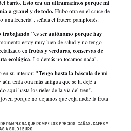
Esto era un ultramarinos porque mi
del barrio.
nia a granel y de todo.
Hubo otra en el cruce de
o una lechería", señala el frutero pamplonés.
po trabajando "es ser autónomo
porque hay
 momento estoy muy bien de salud y no tengo
frutas y verduras, conservas de
cializado en
uta ecológica
. Lo demás no tocamos nada".
"Tengo hasta la báscula de mi
o en su interior:
 aún tenía otra más antigua que se la dejé a
o aquí hasta los rieles de la vía del tren".
joven porque no dejamos que coja nadie la fruta
 DE PAMPLONA QUE ROMPE LOS PRECIOS: CAÑAS, CAFÉS Y
S A SOLO 1 EURO