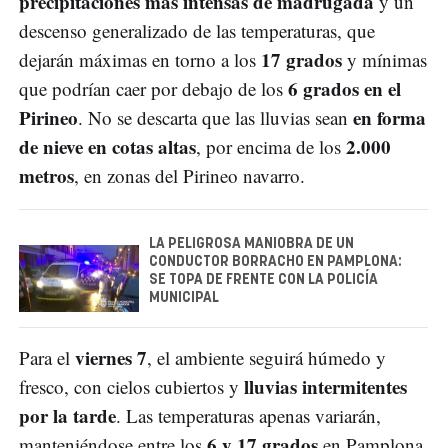
precipitaciones más intensas de madrugada
y un
descenso generalizado de las temperaturas, que
17 grados
dejarán máximas en torno a los
y mínimas
6 grados en el
que podrían caer por debajo de los
Pirineo
en forma
. No se descarta que las lluvias sean
de nieve en cotas altas
2.000
, por encima de los
metros
, en zonas del Pirineo navarro.
LA PELIGROSA MANIOBRA DE UN
CONDUCTOR BORRACHO EN PAMPLONA:
SE TOPA DE FRENTE CON LA POLICÍA
MUNICIPAL
viernes 7
Para el
, el ambiente seguirá húmedo y
lluvias intermitentes
fresco, con cielos cubiertos y
por la tarde
. Las temperaturas apenas variarán,
6 y 17 grados
manteniéndose entre los
en Pamplona