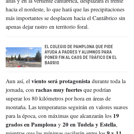
altas y en la vertiente cantábrica, desplazará el frente
hacia el nordeste, lo que hará que las precipitaciones
más importantes se desplacen hacia el Cantábrico sin
apenas dejar rastro en territorio foral.
EL COLEGIO DE PAMPLONA QUE PIDE
AYUDA A PADRES Y ALUMNOS PARA
PONER FIN AL CAOS DE TRÁFICO EN EL
BARRIO
viento será protagonista
Aun así, el
durante toda la
rachas muy fuertes
jornada, con
que podrían
superar los 80 kilómetros por hora en áreas de
montaña. Las temperaturas seguirán en valores suaves
19
para la época, con máximas que alcanzarán los
grados en Pamplona
20 en Tudela y Estella
y
,
9 y 11
mientras que las mínimas oscilarán entre los