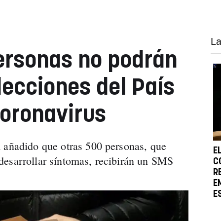
La
ersonas no podrán
lecciones del País
coronavirus
 añadido que otras 500 personas, que
E
desarrollar síntomas, recibirán un SMS
C
R
E
E