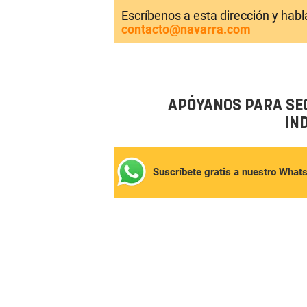
Escríbenos a esta dirección y hab
contacto@navarra.com
APÓYANOS PARA SE
IN
Suscríbete gratis a nuestro What