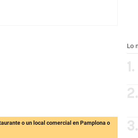
Lo 
1.
2
staurante o un local comercial en Pamplona o
3