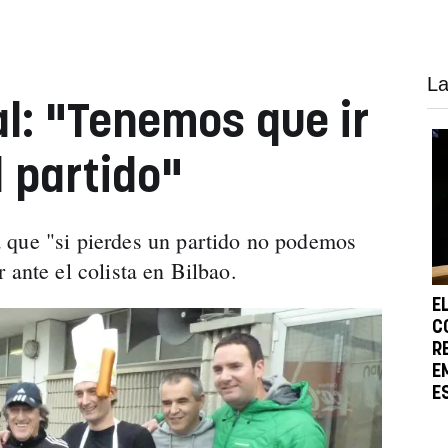
La
l: "Tenemos que ir
l partido"
 que "si pierdes un partido no podemos
 ante el colista en Bilbao.
E
C
R
E
E