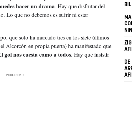
 puedes hacer un drama
BIL
. Hay que disfrutar del
do. Lo que no debemos es sufrir ni estar
MA
CO
NI
ipo, que solo ha marcado tres en los siete últimos
ZI
 el Alcorcón en propia puerta) ha manifestado que
AF
l gol nos cuesta como a todos.
Hay que insistir
DE
AR
AF