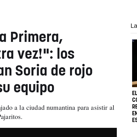
La
a Primera,
ra vez!": los
an Soria de rojo
su equipo
E
C
jado a la ciudad numantina para asistir al
R
E
jaritos.
E