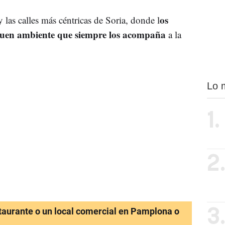
os
 las calles más céntricas de Soria, donde l
buen ambiente que siempre los acompaña
a la
Lo 
1.
2
staurante o un local comercial en Pamplona o
3