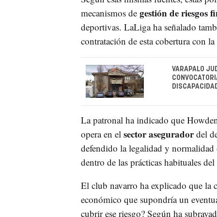
gestión de riesgos f
mecanismos de
deportivas. LaLiga ha señalado tambi
contratación de esta cobertura con la
VARAPALO JUD
CONVOCATORIA
DISCAPACIDA
La patronal ha indicado que Howden,
sector asegurador
opera en el
del de
defendido la legalidad y normalidad
dentro de las prácticas habituales del 
El club navarro ha explicado que la c
económico que supondría un eventua
cubrir ese riesgo? Según ha subrayado 