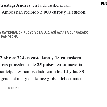
trustegi Andrés
PR
, en la de euskera, con
3.000 euros
edición
. Ambos han recibido
y la
A CATEDRAL EN PUEYO VE LA LUZ: ASÍ AVANZA EL TRAZADO
A PAMPLONA
2 obras
324 en castellano
18 en euskera
:
y
,
oras
25 países
procedentes de
, en su mayoría
14 y los 88
articipantes han oscilado entre los
 generacional y el alcance global del certamen.