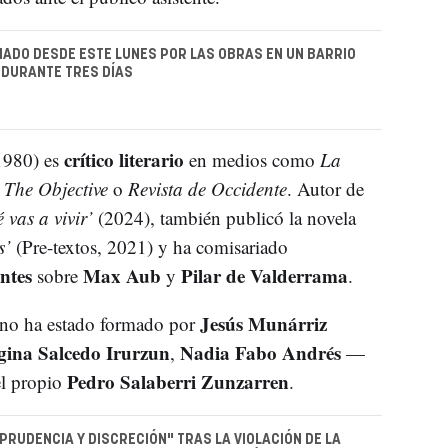
IADO DESDE ESTE LUNES POR LAS OBRAS EN UN BARRIO
 DURANTE TRES DÍAS
crítico literario
1980) es
en medios como
La
,
The Objective
o
Revista de Occidente
. Autor de
 vas a vivir’
(2024), también publicó la novela
s’
(Pre-textos, 2021) y ha comisariado
ntes
Max Aub
Pilar de Valderrama
sobre
y
.
Jesús Munárriz
lano ha estado formado por
gina Salcedo Irurzun
Nadia Fabo Andrés
,
—
Pedro Salaberri Zunzarren
el propio
.
"PRUDENCIA Y DISCRECIÓN" TRAS LA VIOLACIÓN DE LA