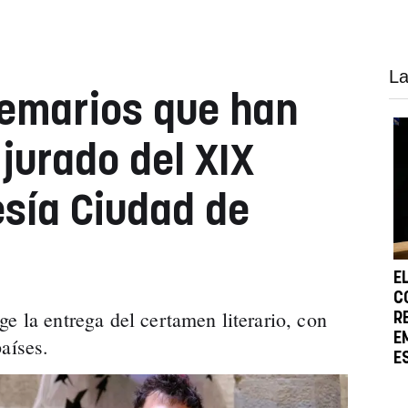
La
oemarios que han
jurado del XIX
sía Ciudad de
E
C
e la entrega del certamen literario, con
R
E
aíses.
E