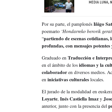
MEDIA LUNA, 
Iñigo Sa
Por su parte, el pamplonés
poemario
‘Hondarreko berorik gerat
partiendo de escenas cotidianas, 
“
profundas, con mensajes potentes y
Traducción e Interpr
Graduado en
idiomas y la cul
en el ámbito de los
colaborador
en diversos medios. Ac
iniciativas culturales
en
locales.
El jurado de la modalidad en euske
Loyarte
Inés Castiella Imaz
Jos
,
y
p
anterior, junto con la presencia del