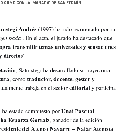
NO COMO CON LA 'MANADA' DE SAN FERMÍN
trustegi Andrés
(1997) ha sido reconocido por su
zen bada’
. En el acta, el jurado ha destacado que
logra transmitir temas universales y sensaciones
 directos
”.
etación
, Satrustegi ha desarrollado su trayectoria
tura
traductor, docente, gestor y
, como
sector editorial
tualmente trabaja en el
y participa
Unai Pascual
ra ha estado compuesto por
eba Esparza Gorraiz
, ganador de la edición
residente del Ateneo Navarro – Nafar Ateneoa
.