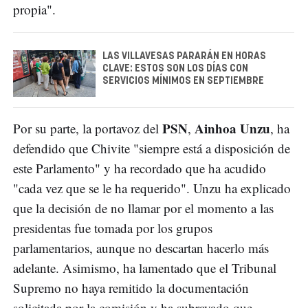
propia".
LAS VILLAVESAS PARARÁN EN HORAS
CLAVE: ESTOS SON LOS DÍAS CON
SERVICIOS MÍNIMOS EN SEPTIEMBRE
PSN
Ainhoa Unzu
Por su parte, la portavoz del
,
, ha
defendido que Chivite "siempre está a disposición de
este Parlamento" y ha recordado que ha acudido
"cada vez que se le ha requerido". Unzu ha explicado
que la decisión de no llamar por el momento a las
presidentas fue tomada por los grupos
parlamentarios, aunque no descartan hacerlo más
adelante. Asimismo, ha lamentado que el Tribunal
Supremo no haya remitido la documentación
solicitada por la comisión y ha subrayado que