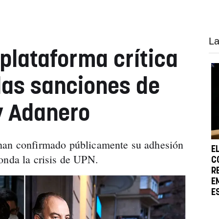
La
plataforma crítica
las sanciones de
y Adanero
han confirmado públicamente su adhesión
E
onda la crisis de UPN.
C
R
E
E