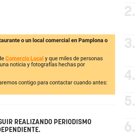
2
staurante o un local comercial en Pamplona o
3
 de
Comercio Local
y que miles de personas
una noticia y fotografías hechas por
4
laremos contigo para contactar cuando antes:
5
GUIR REALIZANDO PERIODISMO
6
DEPENDIENTE.