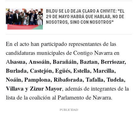
BILDU SE LO DEJA CLARO A CHIVITE: "EL
29 DE MAYO HABRÁ QUE HABLAR, NO DE
NOSOTROS, SINO CON NOSOTROS"
En el acto han participado representantes de las
candidaturas municipales de Contigo Navarra en
lsasua, Ansoáin, Barañáin, Baztan, Berriozar,
A
Burlada, Castejón, Egüés, Estella, Marcilla,
Noáin, Pamplona, Ribaforada, Tafalla, Tudela,
Villava y Zizur Mayor
, además de integrantes de la
lista de la coalición al Parlamento de Navarra.