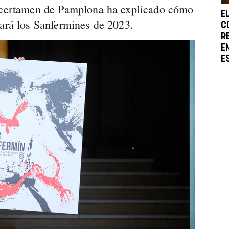
o certamen de Pamplona ha explicado cómo
E
iará los Sanfermines de 2023.
C
R
E
E