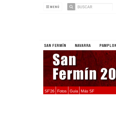
MENÚ
SAN FERMÍN
NAVARRA
PAMPLO
SF'26
Fotos
Guía
Más SF