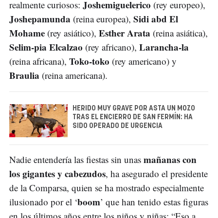
Joshemiguelerico
realmente curiosos:
(rey europeo),
Joshepamunda
Sidi abd El
(reina europea),
Mohame
Esther Arata
(rey asiático),
(reina asiática),
Selim-pia Elcalzao
Larancha-la
(rey africano),
Toko-toko
(reina africana),
(rey americano) y
Braulia
(reina americana).
HERIDO MUY GRAVE POR ASTA UN MOZO
TRAS EL ENCIERRO DE SAN FERMÍN: HA
SIDO OPERADO DE URGENCIA
mañanas con
Nadie entendería las fiestas sin unas
los gigantes y cabezudos
, ha asegurado el presidente
de la Comparsa, quien se ha mostrado especialmente
boom
ilusionado por el ‘
’ que han tenido estas figuras
en los últimos años entre los niños y niñas: “Eso a