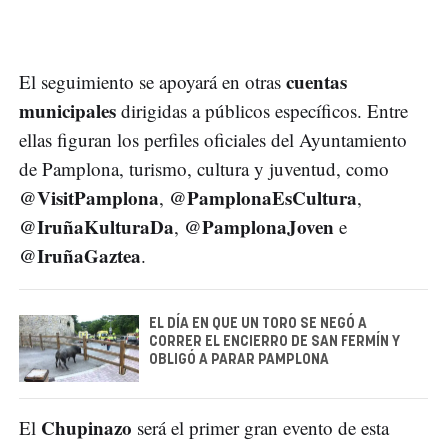
cuentas
El seguimiento se apoyará en otras
municipales
dirigidas a públicos específicos. Entre
ellas figuran los perfiles oficiales del Ayuntamiento
de Pamplona, turismo, cultura y juventud, como
@VisitPamplona
@PamplonaEsCultura
,
,
@IruñaKulturaDa
@PamplonaJoven
,
e
@IruñaGaztea
.
EL DÍA EN QUE UN TORO SE NEGÓ A
CORRER EL ENCIERRO DE SAN FERMÍN Y
OBLIGÓ A PARAR PAMPLONA
Chupinazo
El
será el primer gran evento de esta