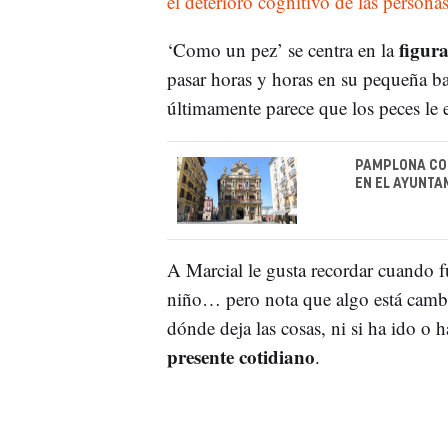
el deterioro cognitivo de las persona
figur
‘Como un pez’ se centra en la
pasar horas y horas en su pequeña ba
últimamente parece que los peces le 
PAMPLONA CO
EN EL AYUNTA
A Marcial le gusta recordar cuando f
niño… pero nota que algo está cambia
dónde deja las cosas, ni si ha ido o 
presente cotidiano
.