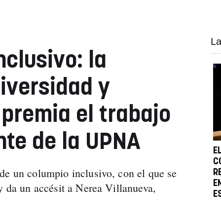
La
clusivo: la
iversidad y
premia el trabajo
nte de la UPNA
E
C
de un columpio inclusivo, con el que se
R
E
y da un accésit a Nerea Villanueva,
E