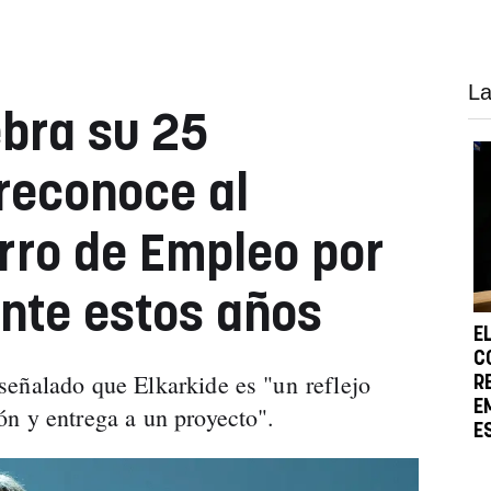
La
ebra su 25
 reconoce al
rro de Empleo por
nte estos años
E
C
señalado que Elkarkide es "un reflejo
R
E
n y entrega a un proyecto".
E