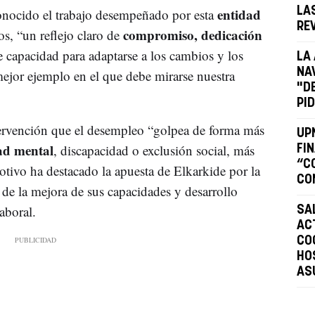
entidad
LAS
conocido el trabajo desempeñado por esta
RE
compromiso, dedicación
s, “un reflejo claro de
 capacidad para adaptarse a los cambios y los
LA
NA
mejor ejemplo en el que debe mirarse nuestra
"D
PI
ervención que el desempleo “golpea de forma más
UP
d mental
, discapacidad o exclusión social, más
FI
“C
otivo ha destacado la apuesta de Elkarkide por la
CO
s de la mejora de sus capacidades y desarrollo
aboral.
SA
AC
CO
HO
AS