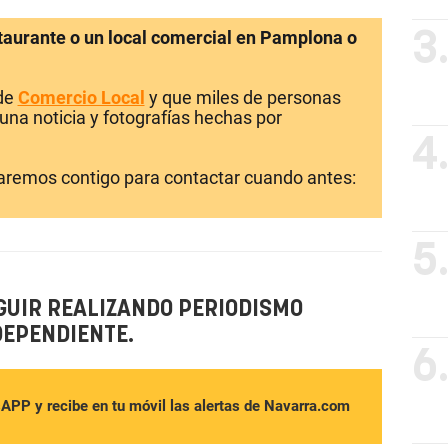
staurante o un local comercial en Pamplona o
3
 de
Comercio Local
y que miles de personas
una noticia y fotografías hechas por
4
laremos contigo para contactar cuando antes:
5
GUIR REALIZANDO PERIODISMO
DEPENDIENTE.
6
sAPP y recibe en tu móvil las alertas de Navarra.com