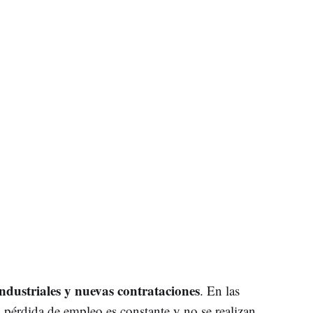
ndustriales y nuevas contrataciones
. En las
a pérdida de empleo es constante y no se realizan