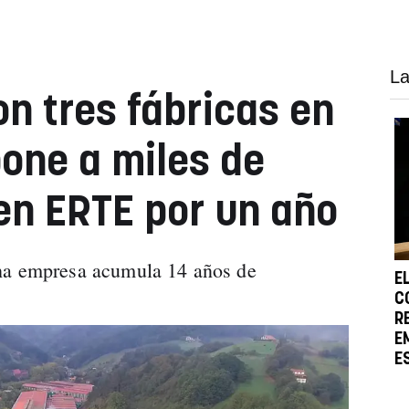
La
n tres fábricas en
one a miles de
en ERTE por un año
ha empresa acumula 14 años de
E
C
R
E
E