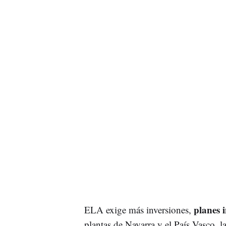
planes i
ELA exige más inversiones,
plantas de Navarra y el País Vasco, l