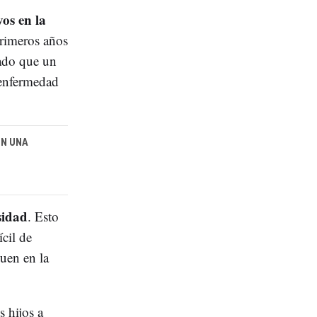
vos en la
primeros años
rado que un
 enfermedad
ON UNA
sidad
. Esto
cil de
uen en la
s hijos a