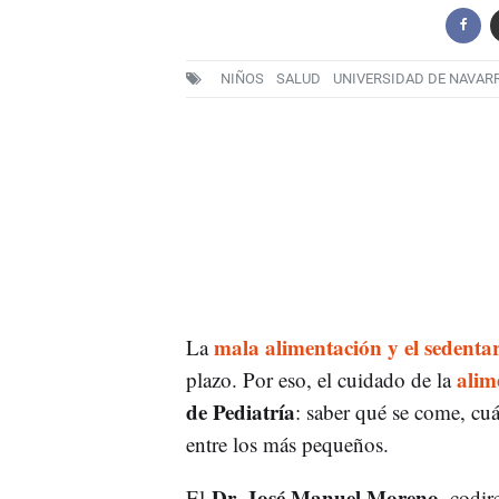
NIÑOS
SALUD
UNIVERSIDAD DE NAVAR
mala alimentación y el sedenta
La
alim
plazo. Por eso, el cuidado de la
de Pediatría
: saber qué se come, cu
entre los más pequeños.
Dr. José Manuel Moreno
El
, codir