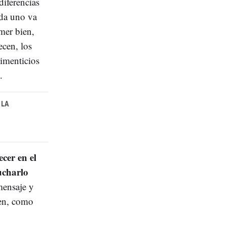
diferencias
ada uno va
mer bien,
ecen, los
limenticios
ta.
 LA
cer en el
ucharlo
mensaje y
ien, como