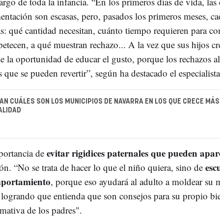
rgo de toda la infancia. “En los primeros días de vida, las 
imentación son escasas, pero, pasados los primeros meses, c
as: qué cantidad necesitan, cuánto tiempo requieren para co
etecen, a qué muestran rechazo... A la vez que sus hijos cr
e la oportunidad de educar el gusto, porque los rechazos a
 que se pueden revertir”, según ha destacado el especialis
AN CUÁLES SON LOS MUNICIPIOS DE NAVARRA EN LOS QUE CRECE MÁS
ALIDAD
evitar rigidices paternales que pueden apare
mportancia de
esc
ón. “No se trata de hacer lo que el niño quiera, sino de
omportamiento
, porque eso ayudará al adulto a moldear su 
jo logrando que entienda que son consejos para su propio b
mativa de los padres".