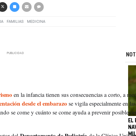
RA
FAMILIAS
MEDICINA
NOT
rismo
en la infancia tienen sus consecuencias a corto, a med
entación desde el embarazo
se vigila especialmente en la
ándo se come y cuánto se come ayuda a prevenir posibles 
EL
NAV
Departamento de Pediatría
MI
ector del
de la Clínica Univer