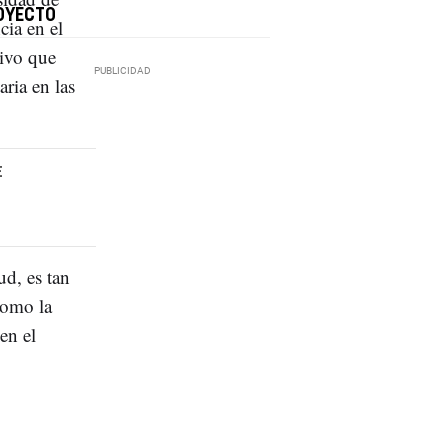
OYECTO
cia en el
tivo que
aria en las
E
ud, es tan
como la
en el