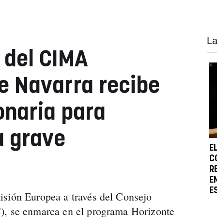
La
 del CIMA
e Navarra recibe
onaria para
a grave
E
C
R
E
E
isión Europea a través del Consejo
), se enmarca en el programa Horizonte