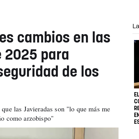
La
es cambios en las
e 2025 para
seguridad de los
E
C
 que las Javieradas son "lo que más me
R
E
ño como arzobispo"
E