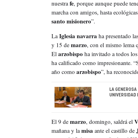
fe
nuestra
, porque aunque puede tene
marcha con amigos, hasta ecológicas 
santo misionero
”.
Iglesia navarra
La
ha presentado la
marzo
y 15 de
, con el mismo lema 
arzobispo
El
ha invitado a todos lo
ha calificado como impresionante. 
arzobispo
año como
”, ha reconocid
LA GENEROSA 
UNIVERSIDAD 
marzo
V
El 9 de
, domingo, saldrá el
misa
mañana y la
ante el castillo de