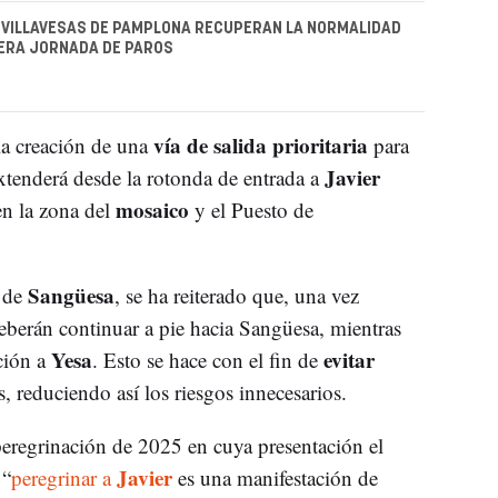
S VILLAVESAS DE PAMPLONA RECUPERAN LA NORMALIDAD
MERA JORNADA DE PAROS
vía de salida prioritaria
la creación de una
para
Javier
extenderá desde la rotonda de entrada a
mosaico
en la zona del
y el Puesto de
Sangüesa
s de
, se ha reiterado que, una vez
deberán continuar a pie hacia Sangüesa, mientras
Yesa
evitar
ción a
. Esto se hace con el fin de
, reduciendo así los riesgos innecesarios.
peregrinación de 2025 en cuya presentación el
Javier
 “
peregrinar a
es una manifestación de