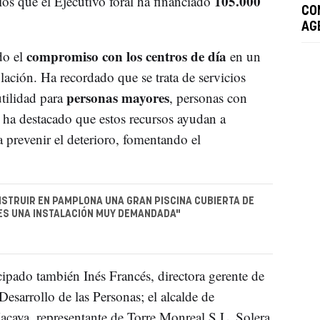
105.000
los que el Ejecutivo foral ha financiado
CON
AG
compromiso con los centros de día
do el
en un
lación. Ha recordado que se trata de servicios
personas mayores
tilidad para
, personas con
 ha destacado que estos recursos ayudan a
 prevenir el deterioro, fomentando el
STRUIR EN PAMPLONA UNA GRAN PISCINA CUBIERTA DE
ES UNA INSTALACIÓN MUY DEMANDADA"
cipado también Inés Francés, directora gerente de
sarrollo de las Personas; el alcalde de
acaya, representante de Torre Monreal S.L. Solera