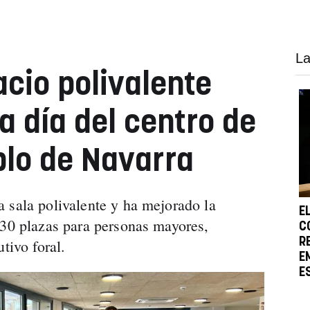
La
cio polivalente
a día del centro de
blo de Navarra
 sala polivalente y ha mejorado la
E
 30 plazas para personas mayores,
C
R
tivo foral.
E
E