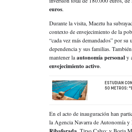
inversión total de 180.000 euros, de 
euros
.
Durante la visita, Maeztu ha subraya
contexto de envejecimiento de la pob
“cada vez más demandados” por su u
dependencia y sus familias. También
autonomía personal
mantener la
y a
envejecimiento activo
.
ESTUDIAN CON
50 METROS: "
En el acto de inauguración han parti
la Agencia Navarra de Autonomía y De
Ribaforada
, Tirso Calvo; y Borja M